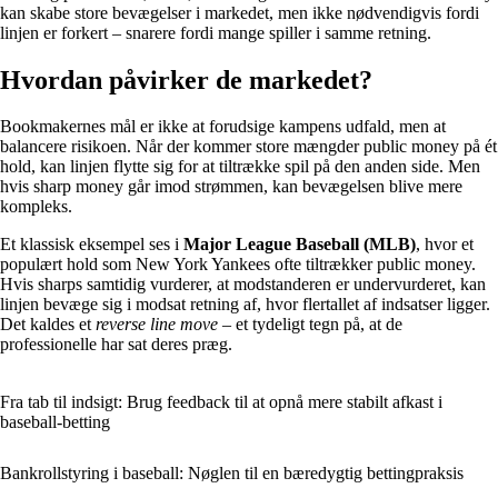
kan skabe store bevægelser i markedet, men ikke nødvendigvis fordi
linjen er forkert – snarere fordi mange spiller i samme retning.
Hvordan påvirker de markedet?
Bookmakernes mål er ikke at forudsige kampens udfald, men at
balancere risikoen. Når der kommer store mængder public money på ét
hold, kan linjen flytte sig for at tiltrække spil på den anden side. Men
hvis sharp money går imod strømmen, kan bevægelsen blive mere
kompleks.
Et klassisk eksempel ses i
Major League Baseball (MLB)
, hvor et
populært hold som New York Yankees ofte tiltrækker public money.
Hvis sharps samtidig vurderer, at modstanderen er undervurderet, kan
linjen bevæge sig i modsat retning af, hvor flertallet af indsatser ligger.
Det kaldes et
reverse line move
– et tydeligt tegn på, at de
professionelle har sat deres præg.
Fra tab til indsigt: Brug feedback til at opnå mere stabilt afkast i
baseball-betting
Bankrollstyring i baseball: Nøglen til en bæredygtig bettingpraksis