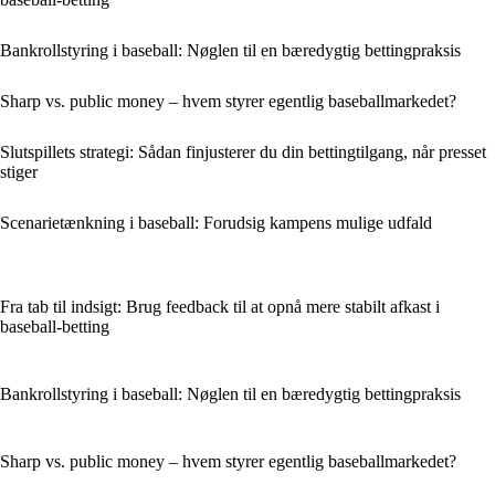
Bankrollstyring i baseball: Nøglen til en bæredygtig bettingpraksis
Sharp vs. public money – hvem styrer egentlig baseballmarkedet?
Slutspillets strategi: Sådan finjusterer du din bettingtilgang, når presset
stiger
Scenarietænkning i baseball: Forudsig kampens mulige udfald
Fra tab til indsigt: Brug feedback til at opnå mere stabilt afkast i
baseball-betting
Bankrollstyring i baseball: Nøglen til en bæredygtig bettingpraksis
Sharp vs. public money – hvem styrer egentlig baseballmarkedet?