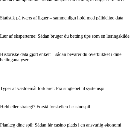
Statistik på tværs af ligaer – sammenlign hold med pålidelige data
Lær af eksperterne: Sådan bruger du betting tips som en læringskilde
Historiske data gjort enkelt – sådan bevarer du overblikket i dine
bettinganalyser
Typer af væddemål forklaret: Fra singlebet til systemspil
Held eller strategi? Forstå forskellen i casinospil
Planlæg dine spil: Sådan får casino plads i en ansvarlig økonomi