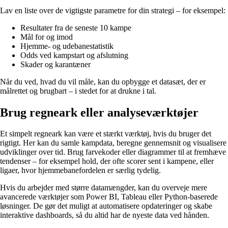
Lav en liste over de vigtigste parametre for din strategi – for eksempel:
Resultater fra de seneste 10 kampe
Mål for og imod
Hjemme- og udebanestatistik
Odds ved kampstart og afslutning
Skader og karantæner
Når du ved, hvad du vil måle, kan du opbygge et datasæt, der er
målrettet og brugbart – i stedet for at drukne i tal.
Brug regneark eller analyseværktøjer
Et simpelt regneark kan være et stærkt værktøj, hvis du bruger det
rigtigt. Her kan du samle kampdata, beregne gennemsnit og visualisere
udviklinger over tid. Brug farvekoder eller diagrammer til at fremhæve
tendenser – for eksempel hold, der ofte scorer sent i kampene, eller
ligaer, hvor hjemmebanefordelen er særlig tydelig.
Hvis du arbejder med større datamængder, kan du overveje mere
avancerede værktøjer som Power BI, Tableau eller Python-baserede
løsninger. De gør det muligt at automatisere opdateringer og skabe
interaktive dashboards, så du altid har de nyeste data ved hånden.