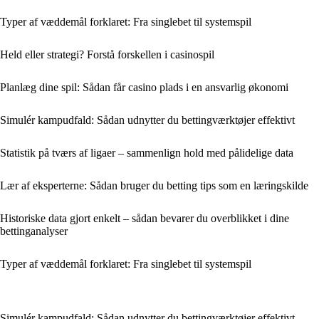
Typer af væddemål forklaret: Fra singlebet til systemspil
Held eller strategi? Forstå forskellen i casinospil
Planlæg dine spil: Sådan får casino plads i en ansvarlig økonomi
Simulér kampudfald: Sådan udnytter du bettingværktøjer effektivt
Statistik på tværs af ligaer – sammenlign hold med pålidelige data
Lær af eksperterne: Sådan bruger du betting tips som en læringskilde
Historiske data gjort enkelt – sådan bevarer du overblikket i dine
bettinganalyser
Typer af væddemål forklaret: Fra singlebet til systemspil
Simulér kampudfald: Sådan udnytter du bettingværktøjer effektivt