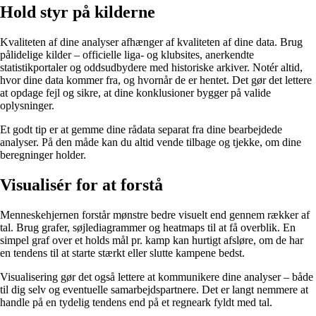
Hold styr på kilderne
Kvaliteten af dine analyser afhænger af kvaliteten af dine data. Brug
pålidelige kilder – officielle liga- og klubsites, anerkendte
statistikportaler og oddsudbydere med historiske arkiver. Notér altid,
hvor dine data kommer fra, og hvornår de er hentet. Det gør det lettere
at opdage fejl og sikre, at dine konklusioner bygger på valide
oplysninger.
Et godt tip er at gemme dine rådata separat fra dine bearbejdede
analyser. På den måde kan du altid vende tilbage og tjekke, om dine
beregninger holder.
Visualisér for at forstå
Menneskehjernen forstår mønstre bedre visuelt end gennem rækker af
tal. Brug grafer, søjlediagrammer og heatmaps til at få overblik. En
simpel graf over et holds mål pr. kamp kan hurtigt afsløre, om de har
en tendens til at starte stærkt eller slutte kampene bedst.
Visualisering gør det også lettere at kommunikere dine analyser – både
til dig selv og eventuelle samarbejdspartnere. Det er langt nemmere at
handle på en tydelig tendens end på et regneark fyldt med tal.