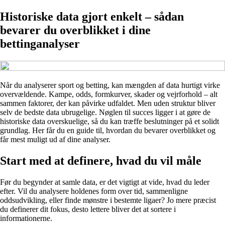
Historiske data gjort enkelt – sådan
bevarer du overblikket i dine
bettinganalyser
Når du analyserer sport og betting, kan mængden af data hurtigt virke
overvældende. Kampe, odds, formkurver, skader og vejrforhold – alt
sammen faktorer, der kan påvirke udfaldet. Men uden struktur bliver
selv de bedste data ubrugelige. Nøglen til succes ligger i at gøre de
historiske data overskuelige, så du kan træffe beslutninger på et solidt
grundlag. Her får du en guide til, hvordan du bevarer overblikket og
får mest muligt ud af dine analyser.
Start med at definere, hvad du vil måle
Før du begynder at samle data, er det vigtigt at vide, hvad du leder
efter. Vil du analysere holdenes form over tid, sammenligne
oddsudvikling, eller finde mønstre i bestemte ligaer? Jo mere præcist
du definerer dit fokus, desto lettere bliver det at sortere i
informationerne.